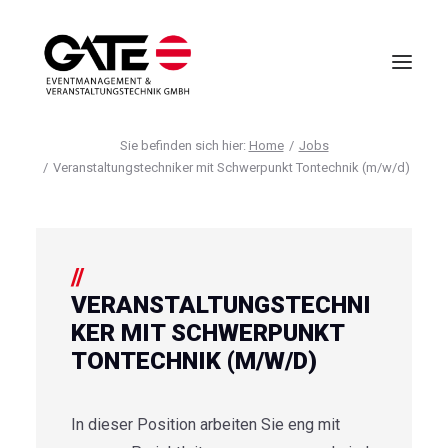
Home
Jobs
Veranstaltungstechniker mit Schwerpunkt Tontechnik (m/w/d)
VIRTUELLE EVENTS
EVENTMANAGEMENT
VIRTUAL REALITY
TECHNIK
VERANSTALTUNGSTECHNI
HOTELLERIE
KER MIT SCHWERPUNKT
UNTERNEHMEN
TONTECHNIK (M/W/D)
ANFRAGE
In dieser Position arbeiten Sie eng mit
AGB