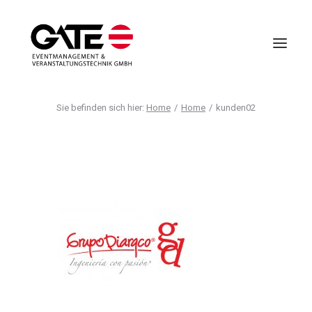
Home
Home
kunden02
VIRTUELLE EVENTS
EVENTMANAGEMENT
VIRTUAL REALITY
TECHNIK
HOTELLERIE
UNTERNEHMEN
ANFRAGE
AGB