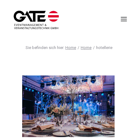
Home
Home
hotellerie
VIRTUELLE EVENTS
EVENTMANAGEMENT
VIRTUAL REALITY
TECHNIK
HOTELLERIE
UNTERNEHMEN
ANFRAGE
AGB