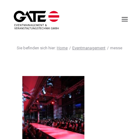
Home
Eventmanagement
messe
VIRTUELLE EVENTS
EVENTMANAGEMENT
VIRTUAL REALITY
TECHNIK
HOTELLERIE
UNTERNEHMEN
ANFRAGE
AGB