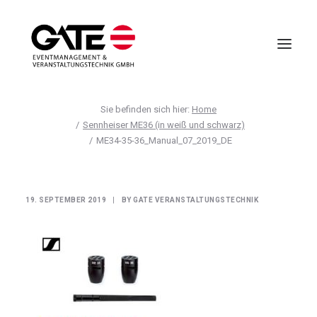
Home
VIRTUELLE EVENTS
Sennheiser ME36 (in weiß und schwarz)
ME34-35-36_Manual_07_2019_DE
EVENTMANAGEMENT
VIRTUAL REALITY
TECHNIK
19. SEPTEMBER 2019
|
BY
GATE VERANSTALTUNGSTECHNIK
HOTELLERIE
UNTERNEHMEN
ANFRAGE
AGB