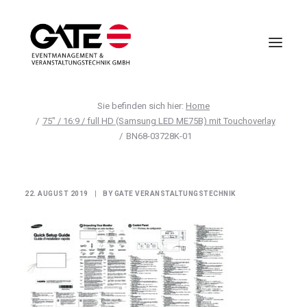
Home
VIRTUELLE EVENTS
75" / 16:9 / full HD (Samsung LED ME75B) mit Touchoverlay
BN68-03728K-01
EVENTMANAGEMENT
VIRTUAL REALITY
TECHNIK
22. AUGUST 2019
|
BY
GATE VERANSTALTUNGSTECHNIK
HOTELLERIE
UNTERNEHMEN
ANFRAGE
AGB