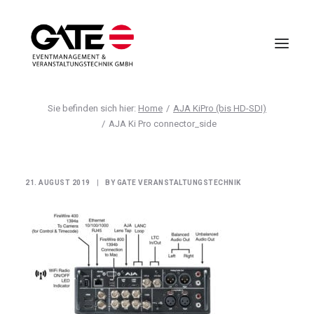
Home
AJA KiPro (bis HD-SDI)
VIRTUELLE EVENTS
AJA Ki Pro connector_side
EVENTMANAGEMENT
VIRTUAL REALITY
21. AUGUST 2019
|
BY
GATE VERANSTALTUNGSTECHNIK
TECHNIK
HOTELLERIE
UNTERNEHMEN
ANFRAGE
AGB