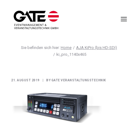
Home
AJA KiPro (bis HD-SDI)
VIRTUELLE EVENTS
ki_pro_1140x465
EVENTMANAGEMENT
VIRTUAL REALITY
21. AUGUST 2019
|
BY
GATE VERANSTALTUNGSTECHNIK
TECHNIK
HOTELLERIE
UNTERNEHMEN
ANFRAGE
AGB