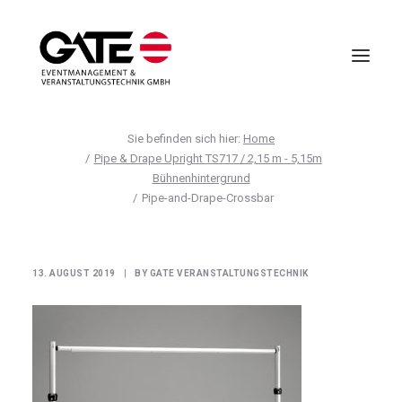
Home
VIRTUELLE EVENTS
Pipe & Drape Upright TS717 / 2,15 m - 5,15m
Bühnenhintergrund
EVENTMANAGEMENT
Pipe-and-Drape-Crossbar
VIRTUAL REALITY
TECHNIK
HOTELLERIE
13. AUGUST 2019
|
BY
GATE VERANSTALTUNGSTECHNIK
UNTERNEHMEN
ANFRAGE
AGB