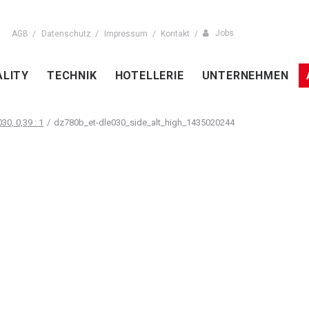
Jobs
AGB
Datenschutz
Impressum
Kontakt
ALITY
TECHNIK
HOTELLERIE
UNTERNEHMEN
30, 0,39 : 1
dz780b_et-dle030_side_alt_high_1435020244