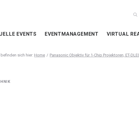
UELLE EVENTS
EVENTMANAGEMENT
VIRTUAL RE
Home
Panasonic Objektiv für 1-Chip Projektoren, ET-DLE0
HNIK