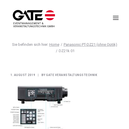
Home
Panasonic PT-DZ21 (ohne Optik)
VIRTUELLE EVENTS
DZ21k 01
EVENTMANAGEMENT
VIRTUAL REALITY
1. AUGUST 2019
|
BY
GATE VERANSTALTUNGSTECHNIK
TECHNIK
HOTELLERIE
UNTERNEHMEN
ANFRAGE
AGB