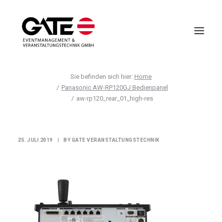
Home
VIRTUELLE EVENTS
Panasonic AW-RP120GJ Bedienpanel
aw-rp120_rear_01_high-res
EVENTMANAGEMENT
VIRTUAL REALITY
TECHNIK
25. JULI 2019
|
BY
GATE VERANSTALTUNGSTECHNIK
HOTELLERIE
UNTERNEHMEN
ANFRAGE
AGB