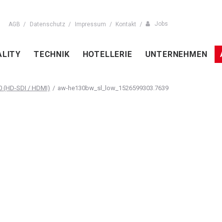
Jobs
AGB
Datenschutz
Impressum
Kontakt
ALITY
TECHNIK
HOTELLERIE
UNTERNEHMEN
 (HD-SDI / HDMI)
aw-he130bw_sl_low_1526599303.7639