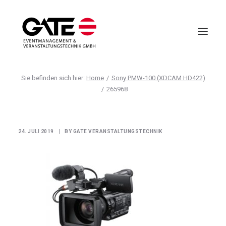
Home
Sony PMW-100 (XDCAM HD422)
VIRTUELLE EVENTS
265968
EVENTMANAGEMENT
VIRTUAL REALITY
24. JULI 2019
|
BY
GATE VERANSTALTUNGSTECHNIK
TECHNIK
HOTELLERIE
UNTERNEHMEN
ANFRAGE
AGB