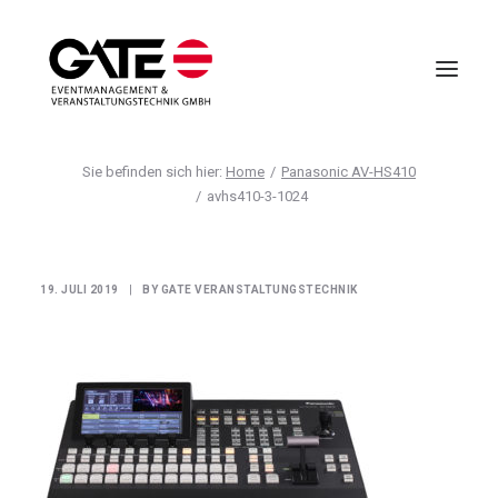
Home
Panasonic AV-HS410
VIRTUELLE EVENTS
avhs410-3-1024
EVENTMANAGEMENT
VIRTUAL REALITY
19. JULI 2019
|
BY
GATE VERANSTALTUNGSTECHNIK
TECHNIK
HOTELLERIE
UNTERNEHMEN
ANFRAGE
AGB