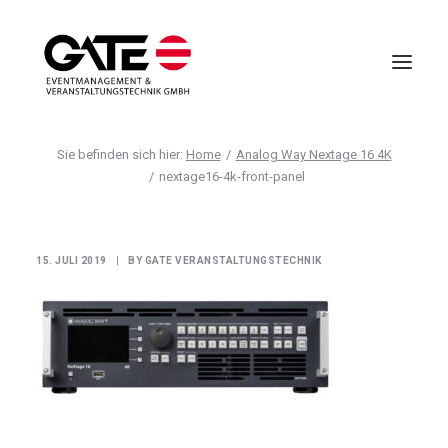
Home
Analog Way Nextage 16 4K
VIRTUELLE EVENTS
nextage16-4k-front-panel
EVENTMANAGEMENT
VIRTUAL REALITY
15. JULI 2019
|
BY
GATE VERANSTALTUNGSTECHNIK
TECHNIK
HOTELLERIE
UNTERNEHMEN
ANFRAGE
AGB