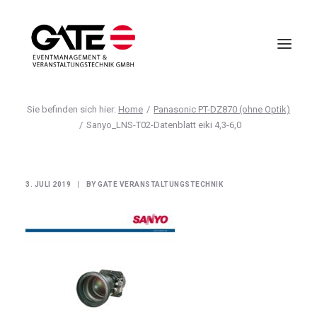
Home
Panasonic PT-DZ870 (ohne Optik)
VIRTUELLE EVENTS
Sanyo_LNS-T02-Datenblatt eiki 4,3-6,0
EVENTMANAGEMENT
VIRTUAL REALITY
3. JULI 2019
|
BY
GATE VERANSTALTUNGSTECHNIK
TECHNIK
HOTELLERIE
UNTERNEHMEN
ANFRAGE
AGB