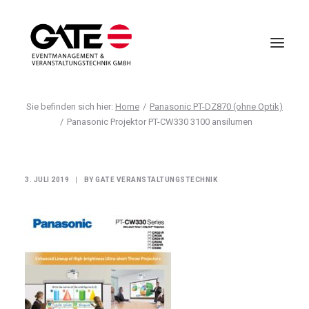
Home
Panasonic PT-DZ870 (ohne Optik)
VIRTUELLE EVENTS
Panasonic Projektor PT-CW330 3100 ansilumen
EVENTMANAGEMENT
VIRTUAL REALITY
3. JULI 2019
|
BY
GATE VERANSTALTUNGSTECHNIK
TECHNIK
HOTELLERIE
UNTERNEHMEN
ANFRAGE
AGB